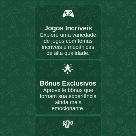
🎮
Jogos Incríveis
Explore uma variedade
de jogos com temas
incríveis e mecânicas
de alta qualidade.
🌟
Bônus Exclusivos
Aproveite bônus que
tornam sua experiência
ainda mais
emocionante.
💸