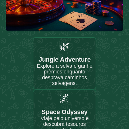
🌿
Jungle Adventure
Explore a selva e ganhe
prêmios enquanto
desbrava caminhos
selvagens.
🌌
Space Odyssey
Viaje pelo universo e
descubra tesouros